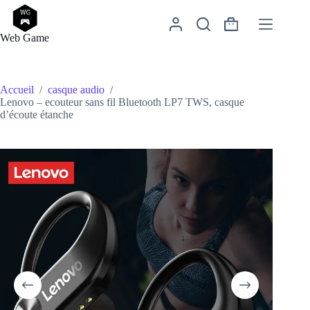
Passer
au
Panier
contenu
Web Game
d’achat
Accueil
/
casque audio
/
Lenovo – ecouteur sans fil Bluetooth LP7 TWS, casque
d’écoute étanche