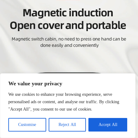
We value your privacy
We use cookies to enhance your browsing experience, serve
personalised ads or content, and analyse our traffic. By clicking
"Accept All", you consent to our use of cookies.
Customise
Reject All
Accept All
Commande passée il y a
7:50
par
Lila
, à
Thonon-
les-Bains
➜ Plus que quelques pièces en stock !