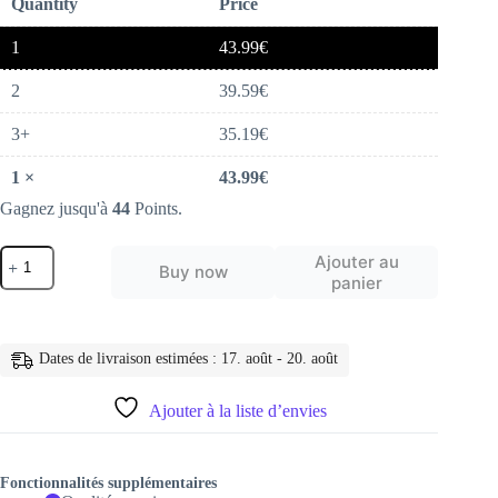
Quantity
Price
1
43.99
€
2
39.59
€
3+
35.19
€
1
×
43.99
€
Gagnez jusqu'à
44
Points.
quantité
Ajouter au
Buy now
de
panier
Lenovo
–
ecouteur
sans
Dates de livraison estimées : 17. août - 20. août
fil
Bluetooth
LP7
Ajouter à la liste d’envies
TWS,
casque
d'écoute
étanche
Fonctionnalités supplémentaires