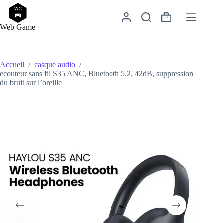
Passer
au
Panier
contenu
Web Game
d’achat
Accueil
/
casque audio
/
ecouteur sans fil S35 ANC, Bluetooth 5.2, 42dB, suppression
du bruit sur l’oreille