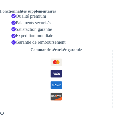
suppression
du
bruit
Fonctionnalités supplémentaires
sur
Qualité premium
l'oreille
Paiements sécurisés
Satisfaction garantie
Expédition mondiale
Garantie de remboursement
Commande sécurisée garantie