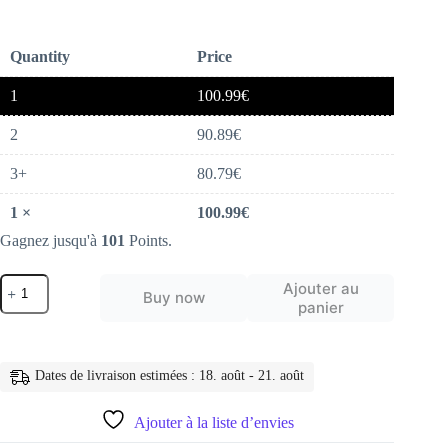
Quantity
Price
1
100.99
€
2
90.89
€
3+
80.79
€
1
×
100.99
€
Gagnez jusqu'à
101
Points.
quantité
Ajouter au
Buy now
de
panier
ecouteur
sans
fil
S35
Dates de livraison estimées : 18. août - 21. août
ANC,
Bluetooth
5.2,
Ajouter à la liste d’envies
42dB,