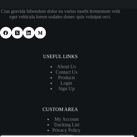
Cras gravida bibendum dolor eu varius morbi fermentum velit
eget vehicula lorem sodales donec quis volutpat orci.
USEFUL LINKS
About Us
Contact Us
Products
Login
Sign Up
CUSTOM AREA
My Account
Tracking List
Privacy Policy
Orders