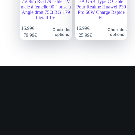
75Ohm RG179 câble TV
7A USB Type C Câble
mâle à femelle 90 ° prise à
Pour Realme Huawei P30
Angle droit 75Ω RG-179
Pro 66W Charge Rapide
Pigtail TV
Fil
16.99
€
–
16.99
€
–
Choix des
Choix des
options
options
79.99
€
25.99
€