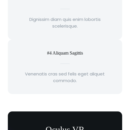
Dignissim diam quis enim lobortis
scelerisque.
#4 Aliquam Sagittis
Venenatis cras sed felis eget aliquet
commodo.
Oculus VR