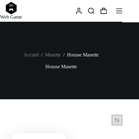
Passer
au
Panier
contenu
Web Game
d’achat
Accueil
/
Manette
/
Housse Manette
Housse Manette