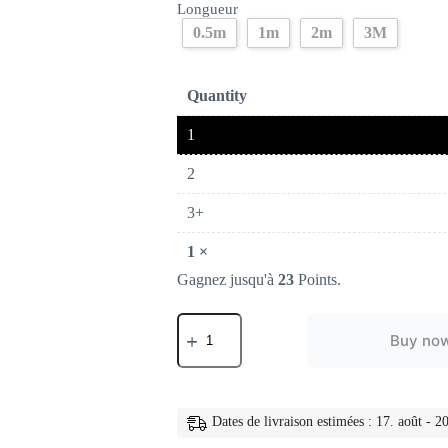
Longueur
0.5m
1m
2m
3M
Quantity
1
2
3+
1
×
Gagnez jusqu'à
23
Points.
quantité
de
Buy no
cable
magnétique
rotatif
540,
charge
Dates de livraison estimées : 17. août - 20
rapide,