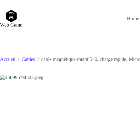
Passer
au
contenu
Home
Web Game
Accueil
/
Cables
/
cable magnétique rotatif 540, charge rapide, Mi