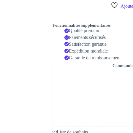
Micro
Ajouter
USB,
Type
C
Fonctionnalités supplémentaires
Qualité premium
Paiements sécurisés
Satisfaction garantie
Expédition mondiale
Garantie de remboursement
Commande s
Liste de souhaits