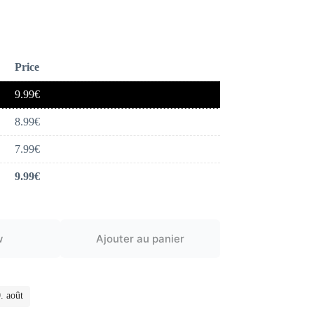
Price
9.99
€
8.99
€
7.99
€
9.99
€
w
Ajouter au panier
. août