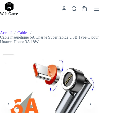
Passer
au
Panier
contenu
Web Game
d’achat
Accueil
/
Cables
/
Cable magnétique 6A Charge Super rapide USB Type C pour
Huawei Honor 3A 18W