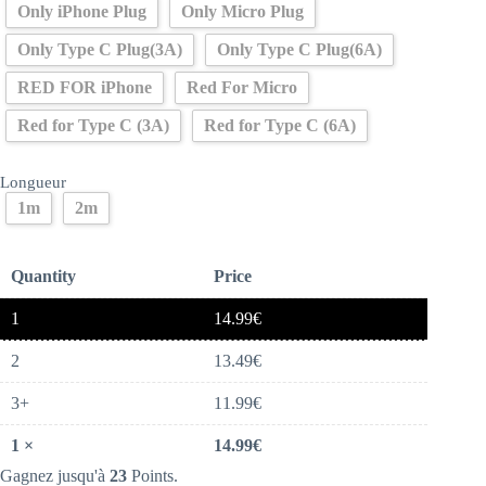
Only iPhone Plug
Only Micro Plug
Only Type C Plug(3A)
Only Type C Plug(6A)
RED FOR iPhone
Red For Micro
Red for Type C (3A)
Red for Type C (6A)
Longueur
1m
2m
Quantity
Price
1
14.99
€
2
13.49
€
3+
11.99
€
1
×
14.99
€
Gagnez jusqu'à
23
Points.