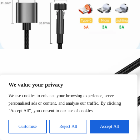
We value your privacy
We use cookies to enhance your browsing experience, serve
personalised ads or content, and analyse our traffic. By clicking
"Accept All", you consent to our use of cookies.
Customise
Reject All
Accept All
Commande passée il y a
13:13
par
Mia
, à
Corte
➜
Plus que quelques pièces en stock !