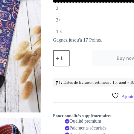
2
3+
1
×
Gagnez jusqu'à
17
Points.
quantité
de
Buy no
sangle
appareil
photo
reflex
numérique
Dates de livraison estimées : 15. août - 18
Ajouter
Fonctionnalités supplémentaires
Qualité premium
Paiements sécurisés