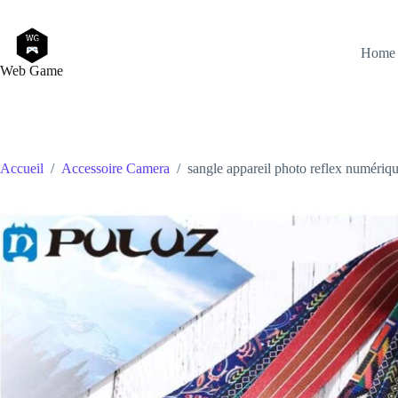
Passer
au
contenu
Home
Web Game
Accueil
/
Accessoire Camera
/
sangle appareil photo reflex numériq