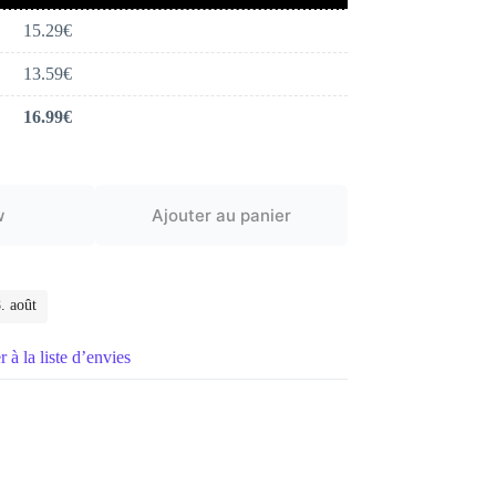
15.29
€
13.59
€
16.99
€
w
Ajouter au panier
. août
 à la liste d’envies