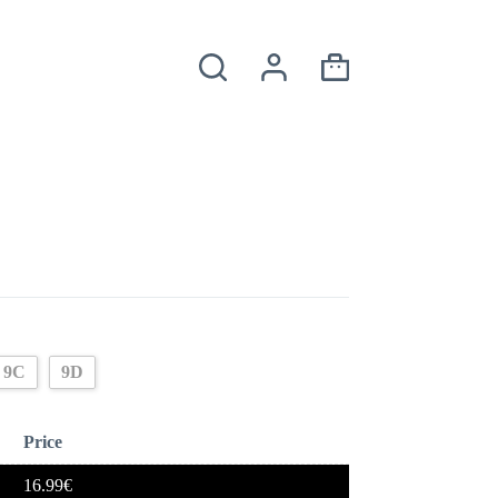
Panier
d’achat
9C
9D
Price
16.99
€