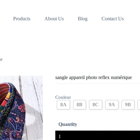
Products
About Us
Blog
Contact Us
ue
sangle appareil photo reflex numérique
Couleur
8A
8B
8C
9A
9B
Quantity
1