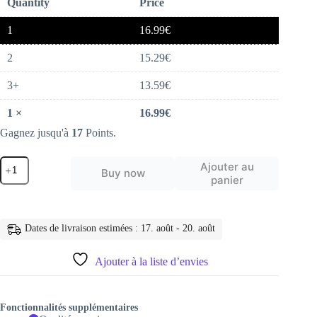
Quantity
Price
1
16.99
€
2
15.29
€
3+
13.59
€
1
×
16.99
€
Gagnez jusqu'à
17
Points.
quantité
Ajouter au
Buy now
de
panier
sangle
appareil
photo
de
Dates de livraison estimées : 17. août - 20. août
cou
pour
appareil
Ajouter à la liste d’envies
photo
reflex
numérique
Fonctionnalités supplémentaires