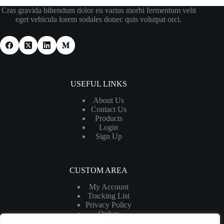
Cras gravida bibendum dolor eu varius morbi fermentum velit
eget vehicula lorem sodales donec quis volutpat orci.
USEFUL LINKS
About Us
Contact Us
Products
Login
Sign Up
CUSTOM AREA
My Account
Tracking List
Privacy Policy
Orders
My Cart