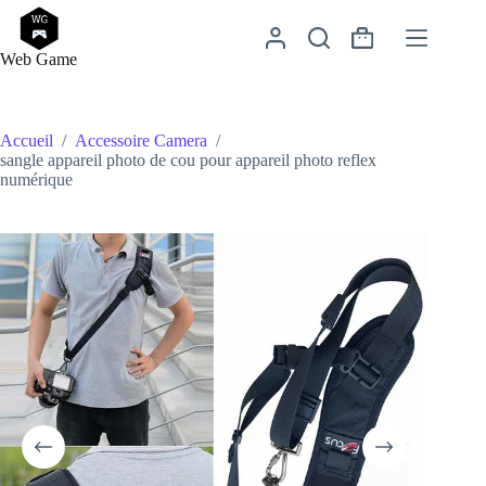
Passer
au
Panier
contenu
Web Game
d’achat
Accueil
/
Accessoire Camera
/
sangle appareil photo de cou pour appareil photo reflex
numérique