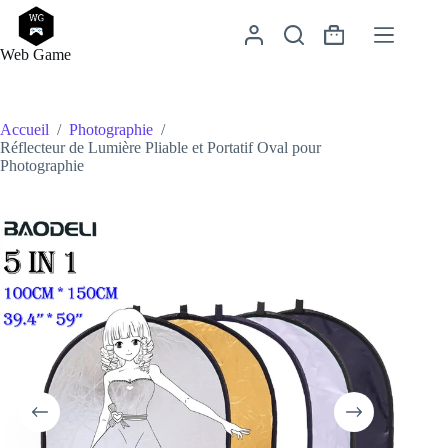
Passer
au
Panier
contenu
Web Game
d’achat
Accueil
/
Photographie
/
Réflecteur de Lumière Pliable et Portatif Oval pour
Photographie