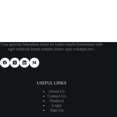
Cras gravida bibendum dolor eu varius morbi fermentum velit
eget vehicula lorem sodales donec quis volutpat orci.
USEFUL LINKS
About Us
Contact Us
Products
Login
Sign Up