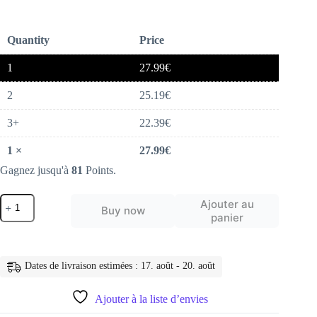
Quantity
Price
1
27.99
€
2
25.19
€
3+
22.39
€
1
×
27.99
€
Gagnez jusqu'à
81
Points.
quantité
Ajouter au
Buy now
de
panier
Réflecteur
de
Lumière
Pliable
Dates de livraison estimées : 17. août - 20. août
et
Portatif
Oval
Ajouter à la liste d’envies
pour