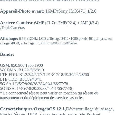
Appareil-Photo avant
: 16MP(Sony IMX471),f/2.0
Arrière Caméra
:
64MP (f/1.7)+ 2MP(f/2.4) + 2MP(f/2.4)
,Triple
Caméras
Affichage:
6.59 »
120Hz LCD affichage
,
2412×1080 pixels 401ppi, prise en
charge sRGB, affichage P3, Corning®Gorilla®Verre
Bande:
GSM: 850,900,1800,1900
WCDMA: B1/2/4/5/6/8/19
LTE-FDD: B1/2/3/4/5/7/8/12/13/17/18/19/
20
/26/
28
/66
LTE-TDD: B38/39/40/41
5G SA:1/3/5/7/8/20/28/38/40/41/66/77/78
5G NSA: 1/3/5/7/8/20/28/38/40/41/66/77/78
* La connectivité réseau peut varier en fonction du réseau du
transporteur et du déploiement des services associés.
Caractéristiques
:
OxygenOS 12.1,
Déverrouillage du visage,
Flash d’écran, HDR, paysage nocturne, mode Portrait,