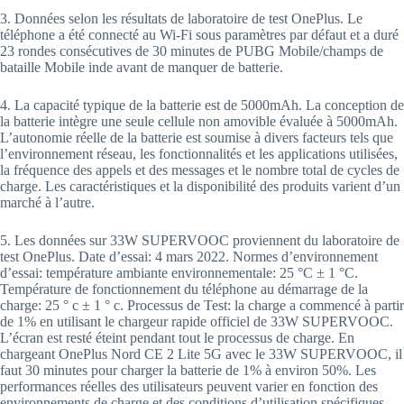
3. Données selon les résultats de laboratoire de test OnePlus. Le
téléphone a été connecté au Wi-Fi sous paramètres par défaut et a duré
23 rondes consécutives de 30 minutes de PUBG Mobile/champs de
bataille Mobile inde avant de manquer de batterie.
4. La capacité typique de la batterie est de 5000mAh. La conception de
la batterie intègre une seule cellule non amovible évaluée à 5000mAh.
L’autonomie réelle de la batterie est soumise à divers facteurs tels que
l’environnement réseau, les fonctionnalités et les applications utilisées,
la fréquence des appels et des messages et le nombre total de cycles de
charge. Les caractéristiques et la disponibilité des produits varient d’un
marché à l’autre.
5. Les données sur 33W SUPERVOOC proviennent du laboratoire de
test OnePlus. Date d’essai: 4 mars 2022. Normes d’environnement
d’essai: température ambiante environnementale: 25 °C ± 1 °C.
Température de fonctionnement du téléphone au démarrage de la
charge: 25 ° c ± 1 ° c. Processus de Test: la charge a commencé à partir
de 1% en utilisant le chargeur rapide officiel de 33W SUPERVOOC.
L’écran est resté éteint pendant tout le processus de charge. En
chargeant OnePlus Nord CE 2 Lite 5G avec le 33W SUPERVOOC, il
faut 30 minutes pour charger la batterie de 1% à environ 50%. Les
performances réelles des utilisateurs peuvent varier en fonction des
environnements de charge et des conditions d’utilisation spécifiques.