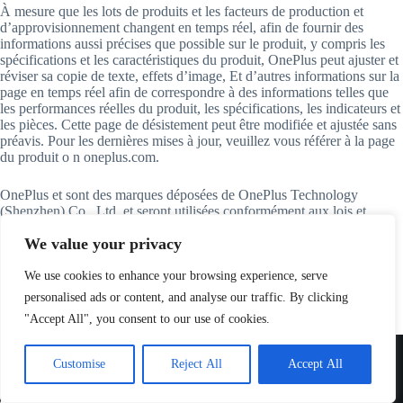
À mesure que les lots de produits et les facteurs de production et
d’approvisionnement changent en temps réel, afin de fournir des
informations aussi précises que possible sur le produit, y compris les
spécifications et les caractéristiques du produit, OnePlus peut ajuster et
réviser sa copie de texte, effets d’image, Et d’autres informations sur la
page en temps réel afin de correspondre à des informations telles que
les performances réelles du produit, les spécifications, les indicateurs et
les pièces. Cette page de désistement peut être modifiée et ajustée sans
préavis. Pour les dernières mises à jour, veuillez vous référer à la page
du produit o n oneplus.com.
OnePlus et sont des marques déposées de OnePlus Technology
(Shenzhen) Co., Ltd. et seront utilisées conformément aux lois et
règlements applicables. Les noms de produits mentionnés d’autres
We value your privacy
sociétés peuvent être des marques de commerce de leurs propriétaires
respectifs.
We use cookies to enhance your browsing experience, serve
personalised ads or content, and analyse our traffic. By clicking
"Accept All", you consent to our use of cookies.
Cras gravida bibendum dolor eu varius morbi fermentum velit
eget vehicula lorem sodales donec quis volutpat orci.
Customise
Reject All
Accept All
Commande passée il y a
23:03
par
Noé
, à
Périgueux
➜ Plus que quelques pièces en stock !