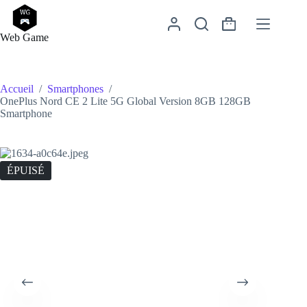
Passer
au
Panier
contenu
Web Game
d’achat
Accueil
/
Smartphones
/
OnePlus Nord CE 2 Lite 5G Global Version 8GB 128GB
Smartphone
ÉPUISÉ