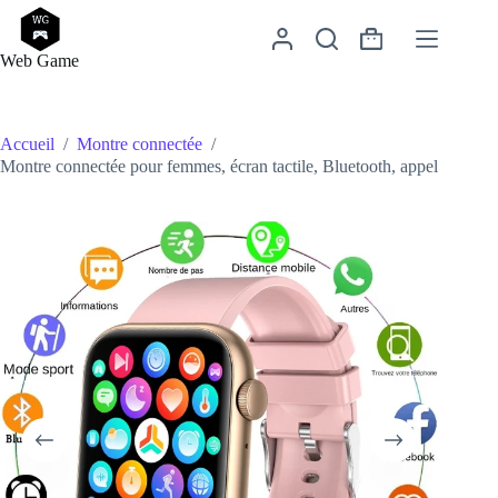
Passer
au
Panier
contenu
Web Game
d’achat
Accueil
/
Montre connectée
/
Montre connectée pour femmes, écran tactile, Bluetooth, appel