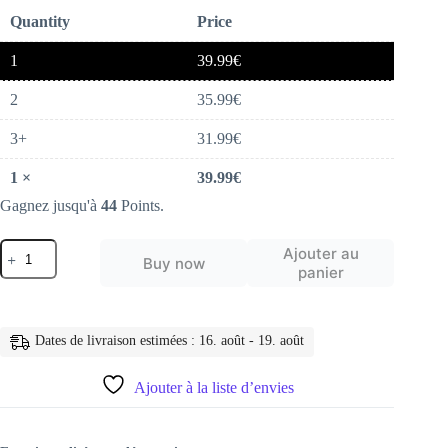
Quantity
Price
1
39.99
€
2
35.99
€
3+
31.99
€
1
×
39.99
€
Gagnez jusqu'à
44
Points.
quantité
Ajouter au
Buy now
de
panier
Montre
connectée
pour
femmes,
Dates de livraison estimées : 16. août - 19. août
écran
tactile,
Bluetooth,
Ajouter à la liste d’envies
appel