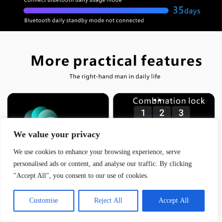
We value your privacy
We use cookies to enhance your browsing experience, serve
personalised ads or content, and analyse our traffic. By clicking
"Accept All", you consent to our use of cookies.
Customise
Reject All
Accept All
Commande passée il y a
4:25
par
Jade
, à
Grenoble
➜ Plus que quelques pièces en stock !