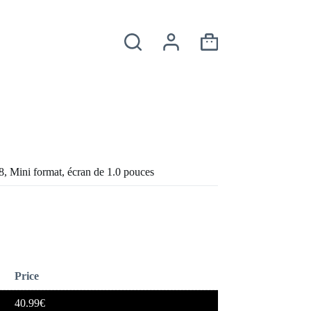
Panier
d’achat
, Mini format, écran de 1.0 pouces
Price
40.99
€