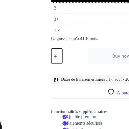
2
3+
1
×
Gagnez jusqu'à
41
Points.
quantité
de
Buy no
Mini
téléphone
portable
double
SIM
Dates de livraison estimées : 17. août - 20
K8/X8,
Mini
Ajouter
format,
écran
de
1.0
Fonctionnalités supplémentaires
pouces
Qualité premium
Paiements sécurisés