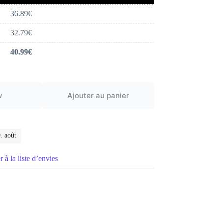
36.89
€
32.79
€
40.99
€
w
Ajouter au panier
. août
 à la liste d’envies