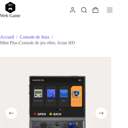
Passer
au
Panier
contenu
Web Game
d’achat
Accueil
/
Console de Jeux
/
Mini Plus-Console de jeu rétro, écran HD