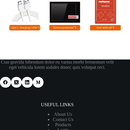
Cras gravida bibendum dolor eu varius morbi fermentum velit
eget vehicula lorem sodales donec quis volutpat orci.
USEFUL LINKS
About Us
Contact Us
Products
Login