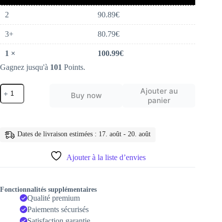
2
90.89
€
3+
80.79
€
1
×
100.99
€
Gagnez jusqu'à
101
Points.
quantité
Ajouter au
Buy now
de
panier
microphones
et
packs
de
Dates de livraison estimées : 17. août - 20. août
jeu
USB,
avec
Ajouter à la liste d’envies
support
à
bras
Flexible
Fonctionnalités supplémentaires
Qualité premium
Paiements sécurisés
Satisfaction garantie