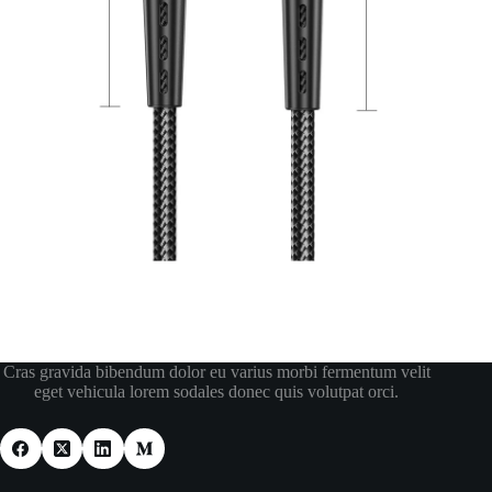
Cras gravida bibendum dolor eu varius morbi fermentum velit
eget vehicula lorem sodales donec quis volutpat orci.