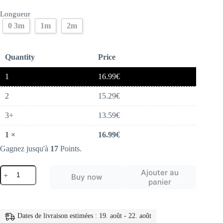
Longueur
0 3m
1m
2m
Quantity
Price
1
16.99
€
2
15.29
€
3+
13.59
€
1
×
16.99
€
Gagnez jusqu'à
17
Points.
quantité
Ajouter au
Buy now
de
panier
Fil
de
câble
USB
Dates de livraison estimées : 19. août - 22. août
de