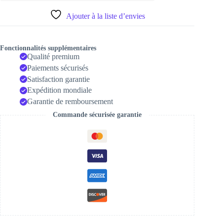
type
C
Ajouter à la liste d’envies
pour
téléphone
portable,
charge
Fonctionnalités supplémentaires
rapide
Qualité premium
Paiements sécurisés
Satisfaction garantie
Expédition mondiale
Garantie de remboursement
Commande sécurisée garantie