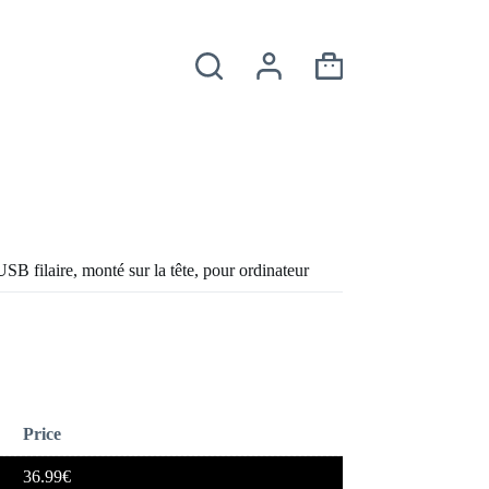
Panier
d’achat
B filaire, monté sur la tête, pour ordinateur
Price
36.99
€