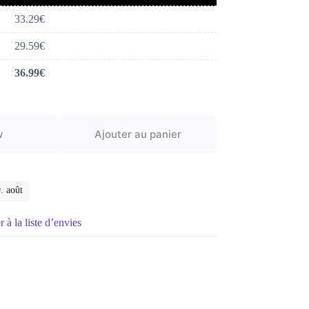
33.29
€
29.59
€
36.99
€
w
Ajouter au panier
. août
 à la liste d’envies