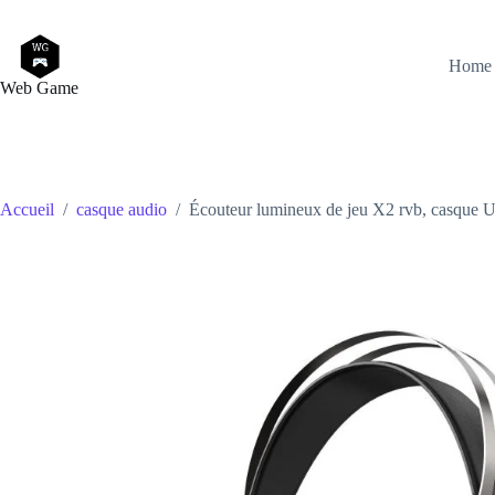
Passer
au
contenu
Home
Web Game
Accueil
/
casque audio
/
Écouteur lumineux de jeu X2 rvb, casque USB