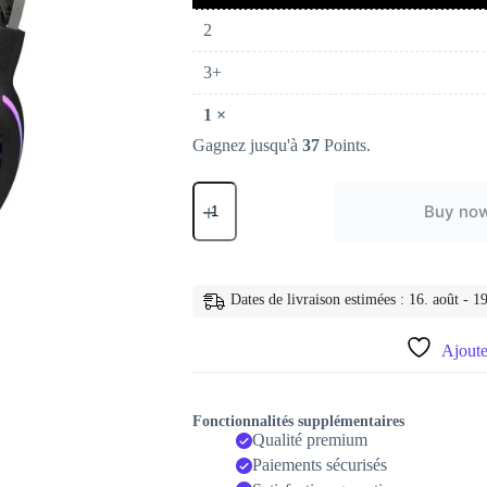
2
3+
1
×
Gagnez jusqu'à
37
Points.
quantité
de
Buy no
Écouteur
lumineux
de
jeu
X2
Dates de livraison estimées : 16. août - 19
rvb,
casque
Ajouter
USB
filaire,
monté
sur
Fonctionnalités supplémentaires
la
Qualité premium
tête,
Paiements sécurisés
pour
ordinateur