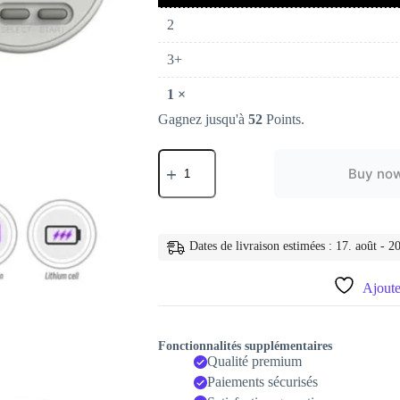
2
3+
1
×
Gagnez jusqu'à
52
Points.
quantité
de
Buy no
Console
de
jeu
portable
SF2000
Dates de livraison estimées : 17. août - 20
pour
enfants,
Ajouter
consoles
de
jeu
rétro
Fonctionnalités supplémentaires
Qualité premium
Paiements sécurisés