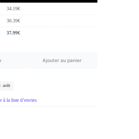
34.19
€
30.39
€
37.99
€
w
Ajouter au panier
. août
 à la liste d’envies