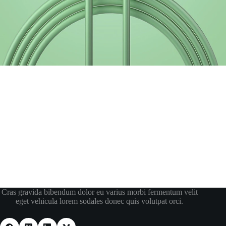
Cras gravida bibendum dolor eu varius morbi fermentum velit
eget vehicula lorem sodales donec quis volutpat orci.