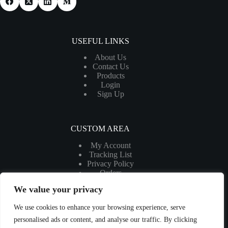
USEFUL LINKS
About Us
Contact Us
Products
Login
Sign Up
CUSTOM AREA
My Account
Tracking List
Privacy Policy
Orders
My Cart
We value your privacy
We use cookies to enhance your browsing experience, serve
MORE INFORMATION
personalised ads or content, and analyse our traffic. By clicking