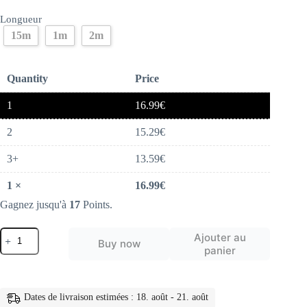
Longueur
15m
1m
2m
Quantity
Price
1
16.99
€
2
15.29
€
3+
13.59
€
1
×
16.99
€
Gagnez jusqu'à
17
Points.
quantité
Ajouter au
Buy now
de
panier
Cable
USB
pour
iPhone
Dates de livraison estimées : 18. août - 21. août
14