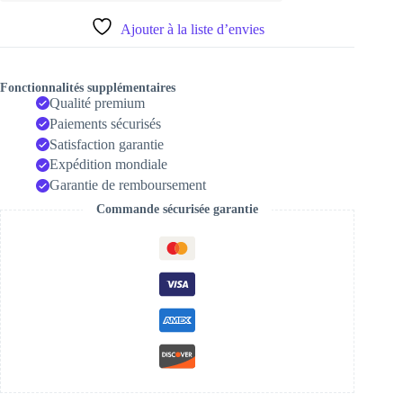
13
12
Ajouter à la liste d’envies
11
Pro
Max
XR
Fonctionnalités supplémentaires
XS
Qualité premium
8
Paiements sécurisés
7
Satisfaction garantie
6s
5s
Expédition mondiale
chargeur
Garantie de remboursement
de
données
Commande sécurisée garantie
rapide