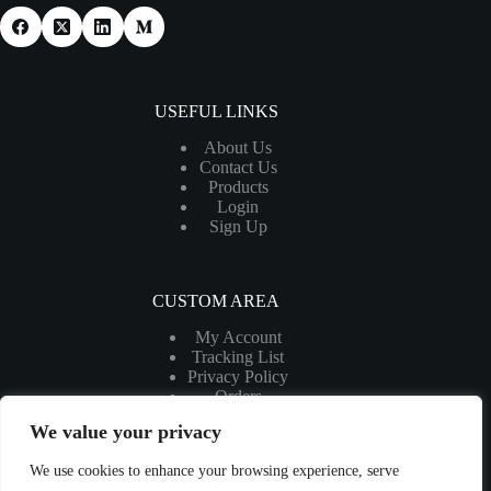
USEFUL LINKS
About Us
Contact Us
Products
Login
Sign Up
CUSTOM AREA
My Account
Tracking List
Privacy Policy
Orders
My Cart
We value your privacy
We use cookies to enhance your browsing experience, serve
MORE INFORMATION