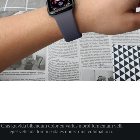
Cras gravida bibendum dolor eu varius morbi fermentum velit
eget vehicula lorem sodales donec quis volutpat orci.