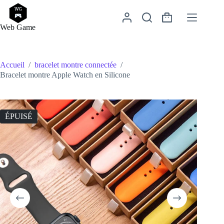
Passer
au
Panier
contenu
Web Game
d’achat
Accueil
/
bracelet montre connectée
/
Bracelet montre Apple Watch en Silicone
ÉPUISÉ