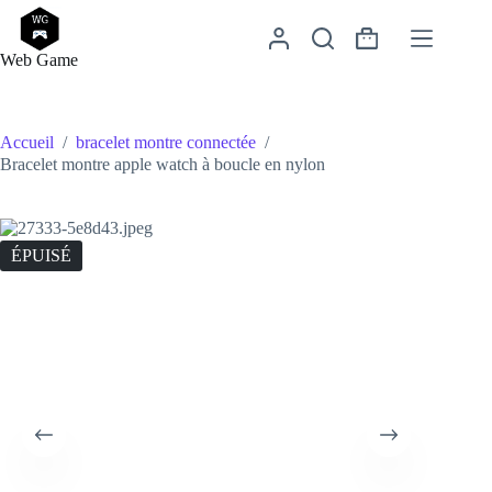
Passer
au
Panier
contenu
Web Game
d’achat
Accueil
/
bracelet montre connectée
/
Bracelet montre apple watch à boucle en nylon
ÉPUISÉ