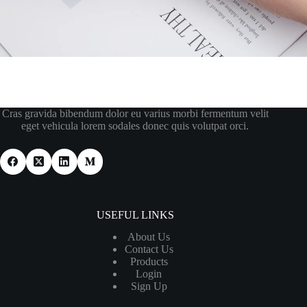
Cras gravida bibendum dolor eu varius morbi fermentum velit
eget vehicula lorem sodales donec quis volutpat orci.
USEFUL LINKS
About Us
Contact Us
Products
Login
Sign Up