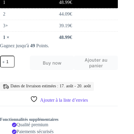
1
48.99
€
2
44.09
€
3+
39.19
€
1
×
48.99
€
Gagnez jusqu'à
49
Points.
quantité
Ajouter au
Buy now
de
panier
Amplificateur
d'antenne
TV
extérieure
Dates de livraison estimées : 17. août - 20. août
numérique
HD
4K
Ajouter à la liste d’envies
Fonctionnalités supplémentaires
Qualité premium
Paiements sécurisés