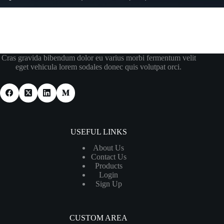
Cras gravida bibendum dolor eu varius morbi fermentum velit
eget vehicula lorem sodales donec quis volutpat orci.
USEFUL LINKS
About Us
Contact Us
Products
Login
Sign Up
CUSTOM AREA