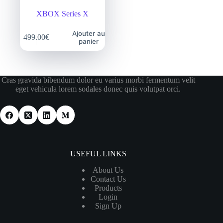
XBOX Series X
Ajouter au
499.00
€
panier
Cras gravida bibendum dolor eu varius morbi fermentum velit
eget vehicula lorem sodales donec quis volutpat orci.
USEFUL LINKS
About Us
Contact Us
Products
Login
Sign Up