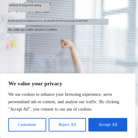
We value your privacy
We use cookies to enhance your browsing experience, serve
personalised ads or content, and analyse our traffic. By clicking
"Accept All", you consent to our use of cookies.
Customise
Reject All
Accept All
Commande passée il y a
14:19
par
Juliette
, à
Antibes
➜ Plus que quelques pièces en stock !