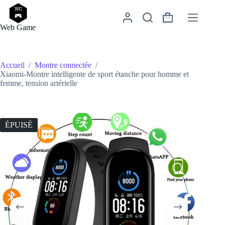
Passer
au
Panier
contenu
Web Game
d’achat
Accueil
/
Montre connectée
/
Xiaomi-Montre intelligente de sport étanche pour homme et
femme, tension artérielle
ÉPUISÉ