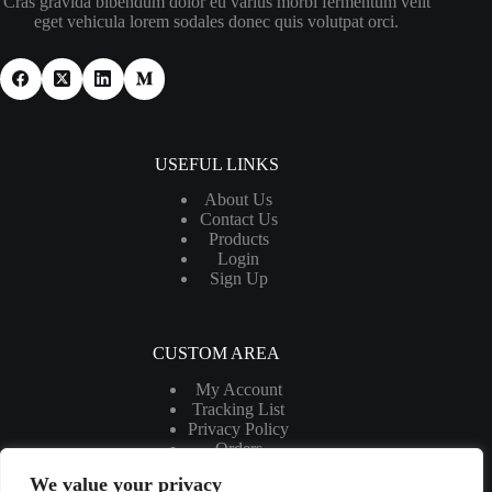
Cras gravida bibendum dolor eu varius morbi fermentum velit
eget vehicula lorem sodales donec quis volutpat orci.
USEFUL LINKS
About Us
Contact Us
Products
Login
Sign Up
CUSTOM AREA
My Account
Tracking List
Privacy Policy
Orders
My Cart
We value your privacy