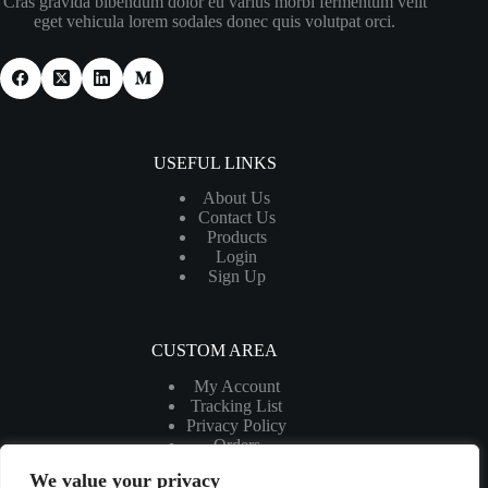
Cras gravida bibendum dolor eu varius morbi fermentum velit
eget vehicula lorem sodales donec quis volutpat orci.
USEFUL LINKS
About Us
Contact Us
Products
Login
Sign Up
CUSTOM AREA
My Account
Tracking List
Privacy Policy
Orders
My Cart
We value your privacy