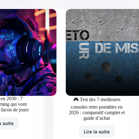
RG35XX
5
vs
meilleures
V90
manettes
:
gaming
Comparatif
sans
2026
fil
–
en
Quelle
2026
console
:
retro
comparatif
portable
Bluetooth
selon
pour
votre
PC
budget
et
?
mobile
 en 2030 : 7
🎮 Test des 7 meilleures
ming qui vont
consoles retro portables en
e facon de jouer
2026 : comparatif complet et
guide d’achat
a suite
Jeux
video
Lire la suite
🎮
en