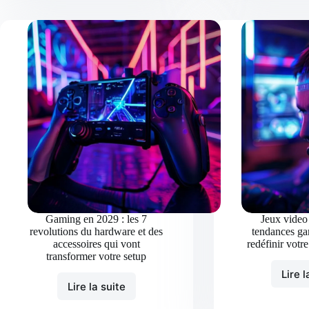
2028
:
7
Tendances
des
Consoles
et
Accessoires
Nomades
Qui
Vont
Revolutionner
Votre
Facon
de
Jouer
Gaming en 2029 : les 7
Jeux video
revolutions du hardware et des
tendances ga
accessoires qui vont
redéfinir votr
transformer votre setup
Lire l
Lire la suite
Gaming
en