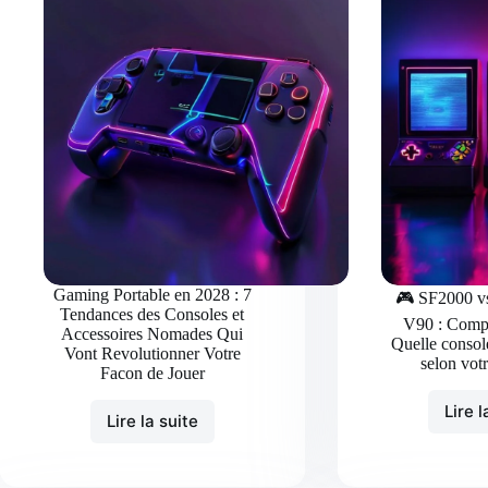
Gaming Portable en 2028 : 7
🎮 SF2000 
Tendances des Consoles et
V90 : Compa
Accessoires Nomades Qui
Quelle console
Vont Revolutionner Votre
selon vot
Facon de Jouer
Lire l
Lire la suite
Gaming
Portable
en