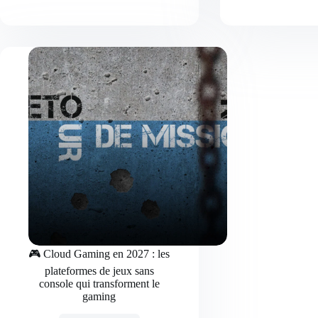
2029
:
les
7
revolutions
du
hardware
et
des
accessoires
qui
vont
transformer
votre
setup
🎮 Cloud Gaming en 2027 : les
plateformes de jeux sans
console qui transforment le
gaming