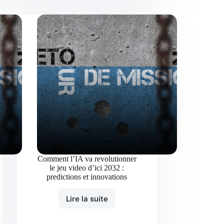
7
equipements
indispensables
pour
votre
setup
du
futur
Comment l’IA va revolutionner
le jeu video d’ici 2032 :
predictions et innovations
Lire la suite
Comment
l’IA
va