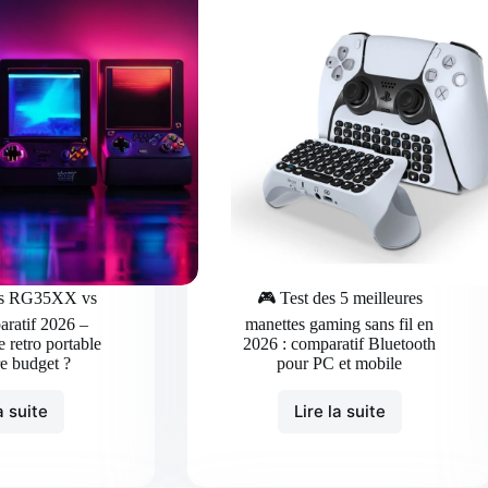
vs RG35XX vs
🎮 Test des 5 meilleures
ratif 2026 –
manettes gaming sans fil en
 retro portable
2026 : comparatif Bluetooth
re budget ?
pour PC et mobile
a suite
Lire la suite
🎮
🎮
SF2000
Test
vs
des